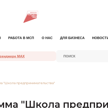
П
РАБОТА В МСП
О НАС
ДЛЯ БИЗНЕСА
НОВОСТ
ссенджере MAX
а "Школа предпринимательства"
мма "Школа предпри