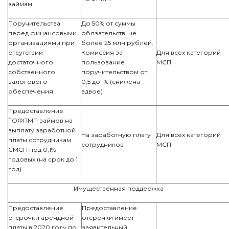
займам
Поручительства
До 50% от суммы
перед финансовыми
обязательств, не
организациями при
более 25 млн рублей.
отсутствии
Комиссия за
Для всех категорий
достаточного
пользование
МСП
собственного
поручительством от
залогового
0,5 до 1% (снижена
обеспечения
вдвое)
Предоставление
ТОФПМП займов на
выплату заработной
На заработную плату
Для всех категорий
платы сотрудникам
сотрудников
МСП
СМСП под 0,1%
годовых (на срок до 1
год)
Имущественная поддержка
Предоставление
Предоставление
отсрочки арендной
отсрочки имеет
платы в 2020 году по
заявительный