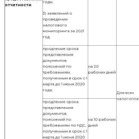
годы;
отчетности
3) заявлений о
проведении
налогового
мониторинга за 2021
год.
продление срока
представления
документов,
пояснений по
на 20
требованиям,
рабочих дней
полученным в срок с 1
марта до 1 июня 2020
года;
Для всех
налогопла
продление срока
представления
документов,
пояснений по
на 10 рабочих
требованиям по НДС,
дней
полученным в срок с 1
марта до 1 июня 2020