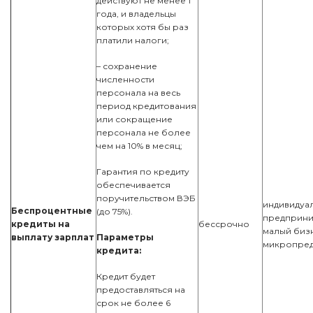
действуют не менее 1
года, и владельцы
которых хотя бы раз
платили налоги;
– сохранение
численности
персонала на весь
период кредитования
или сокращение
персонала не более
чем на 10% в месяц;
Гарантия по кредиту
обеспечивается
поручительством ВЭБ
индивидуа
Беспроцентные
(до 75%).
предприни
кредиты на
бессрочно
малый биз
выплату зарплат
Параметры
микропред
кредита:
Кредит будет
предоставляться на
срок не более 6