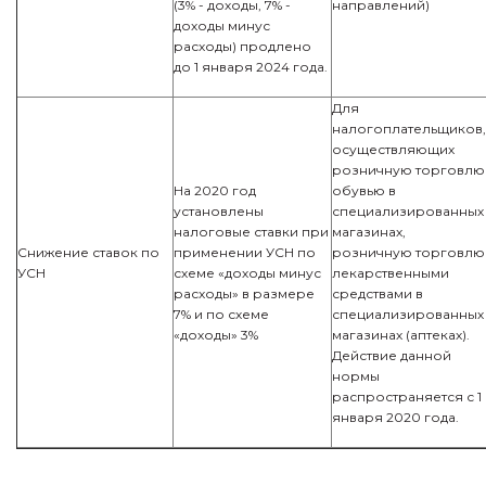
(3% - доходы, 7% -
направлений)
доходы минус
расходы) продлено
до 1 января 2024 года.
Для
налогоплательщиков,
осуществляющих
розничную торговлю
На 2020 год
обувью в
установлены
специализированных
налоговые ставки при
магазинах,
Снижение ставок по
применении УСН по
розничную торговлю
УСН
схеме «доходы минус
лекарственными
расходы» в размере
средствами в
7% и по схеме
специализированных
«доходы» 3%
магазинах (аптеках).
Действие данной
нормы
распространяется с 1
января 2020 года.