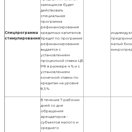
заемщиков будет
действовать
специальная
программа
рефинансирования
Спецпрограмма
кредитных капиталов.
индивидуа
стимулирования
Кредит по программе
предприни
рефинансирования
малый биз
выдается с
микропред
установлением
процентной ставки ЦБ
РФ в размере 4 % и с
установлением
конечной ставки по
кредитам на уровне
8,5 %.
В течение 7 рабочих
дней со дня
обращения
арендаторов -
субъектов малого и
среднего