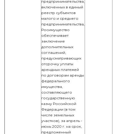
предпринимательства,
включенных в единый
реестр субъектов
малого и среднего
предпринимательства,
Росимущество
обеспечивает
заключение
дополнительных
соглашений,
предусматривающих
отсрочку уплаты
арендных платежей
по договорам аренды
федерального
имущества,
составляющего
государственную
казну Российской
Федерации (в том
числе земельных
участков), за апрель -
июнь 2020 г. на срок,
предложенный