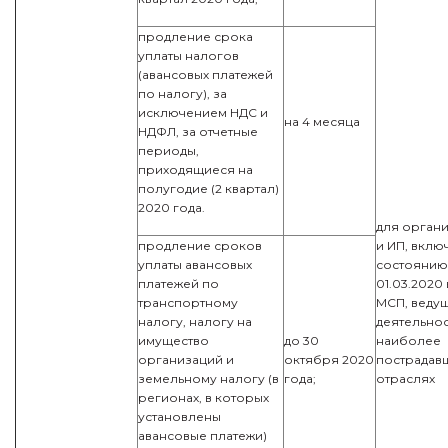
продление срока
уплаты налогов
(авансовых платежей
по налогу), за
исключением НДС и
на 4 месяца
НДФЛ, за отчетные
периоды,
приходящиеся на
полугодие (2 квартал)
2020 года.
для орган
продление сроков
и ИП, вклю
уплаты авансовых
состоянию
платежей по
01.03.2020
транспортному
МСП, веду
налогу, налогу на
деятельнос
имущество
до 30
наиболее
организаций и
октября 2020
пострадав
земельному налогу (в
года;
отраслях
регионах, в которых
установлены
авансовые платежи)