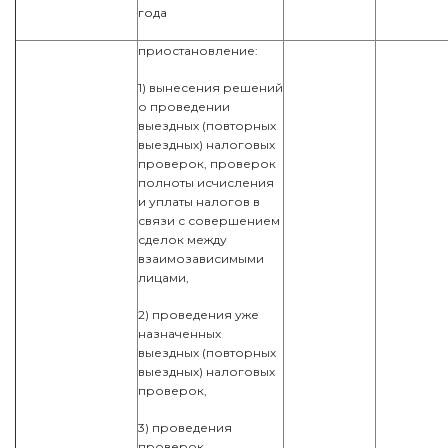
года
приостановление:
1) вынесения решений
о проведении
выездных (повторных
выездных) налоговых
проверок, проверок
полноты исчисления
и уплаты налогов в
связи с совершением
сделок между
взаимозависимыми
лицами,
2) проведения уже
назначенных
выездных (повторных
выездных) налоговых
проверок,
3) проведения
проверок