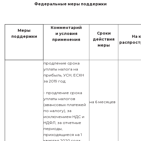
Федеральные меры поддержки
Комментарий
Меры
Сроки
и условия
поддержки
На 
действия
применения
распрост
меры
продление срока
уплаты налога на
прибыль, УСН, ЕСХН
за 2019 год;
- продление срока
уплаты налогов
на 6 месяцев
(авансовых платежей
по налогу), за
исключением НДС и
НДФЛ, за отчетные
периоды,
приходящиеся на 1
квартал 2020 года;