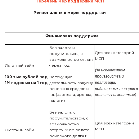
Перечень мер поддержки МСП
Региональные меры поддержки
Финансовая поддержка
Без залога и
Для всех категорий
поручительств, с
МСП
возможностью оплаты
Льготный займ
через год.
(за исключением
производства и
100 тыс рублей под
На текущую
1% годовых на 1 год
деятельность, закупку
реализации
основных средств и
подакцизных товаров и
т.д. (зарплата, аренда,
полезных ископаемых)
налоги)
Без залога, с
поручительством, с
Для всех категорий
возможностью
МСП
Льготный займ
отсрочки по оплате
основного долга и