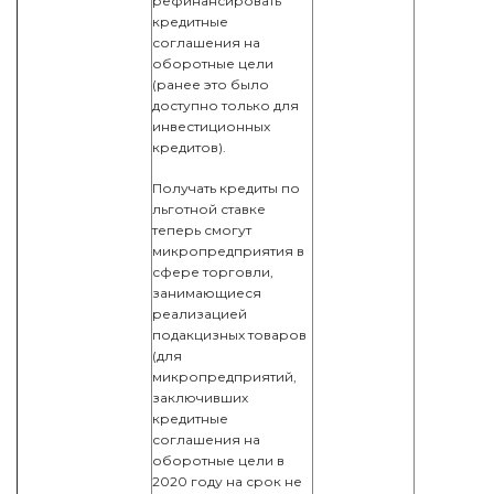
рефинансировать
кредитные
соглашения на
оборотные цели
(ранее это было
доступно только для
инвестиционных
кредитов).
Получать кредиты по
льготной ставке
теперь смогут
микропредприятия в
сфере торговли,
занимающиеся
реализацией
подакцизных товаров
(для
микропредприятий,
заключивших
кредитные
соглашения на
оборотные цели в
2020 году на срок не