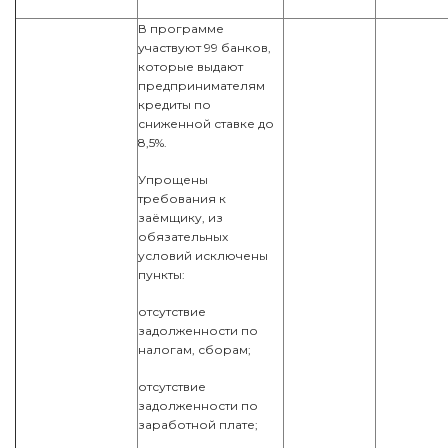
В программе
участвуют 99 банков,
которые выдают
предпринимателям
кредиты по
сниженной ставке до
8,5%.
Упрощены
требования к
заёмщику, из
обязательных
условий исключены
пункты:
отсутствие
задолженности по
налогам, сборам;
отсутствие
задолженности по
заработной плате;