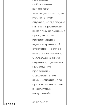
соблюдения
валютного
законодательства, за
исключением
случаев, когда по уже
начатым проверкам
выявлены нарушения,
срок давности
привлечения к
административной
ответственности за
которые истекает до
01.06.2020 (в таких
случаях допускается
проведение
проверок и
осуществление
административного
производства только
в части таких
нарушений);
4) сроков:
Запрет