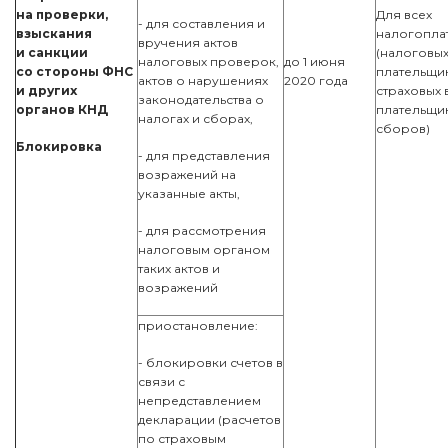
на проверки,
Для всех
- для составления и
взыскания
налогопла
вручения актов
и санкции
(налоговых
налоговых проверок,
до 1 июня
со стороны ФНС
плательщи
актов о нарушениях
2020 года
и других
страховых 
законодательства о
органов КНД
плательщи
налогах и сборах,
сборов)
Блокировка
- для представления
возражений на
указанные акты,
- для рассмотрения
налоговым органом
таких актов и
возражений
приостановление:
- блокировки счетов в
связи с
непредставлением
декларации (расчетов
по страховым