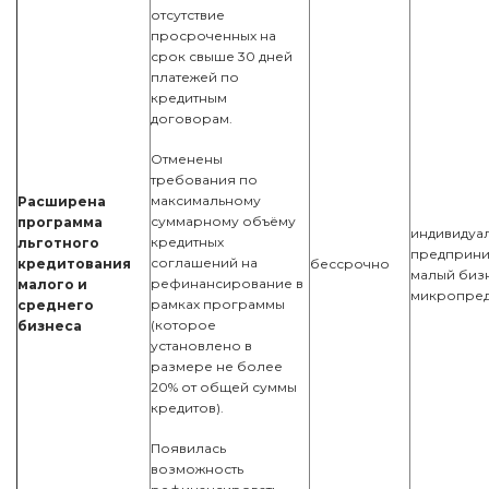
отсутствие
просроченных на
срок свыше 30 дней
платежей по
кредитным
договорам.
Отменены
требования по
максимальному
Расширена
суммарному объёму
программа
индивидуа
кредитных
льготного
предприни
соглашений на
кредитования
бессрочно
малый биз
рефинансирование в
малого и
микропред
рамках программы
среднего
(которое
бизнеса
установлено в
размере не более
20% от общей суммы
кредитов).
Появилась
возможность