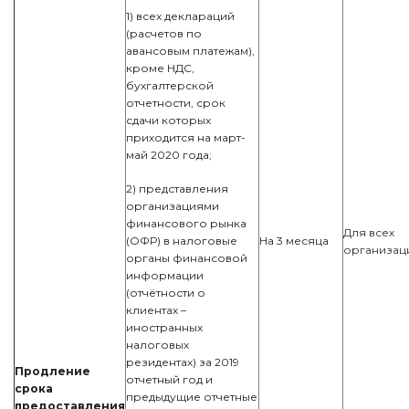
1) всех деклараций
(расчетов по
авансовым платежам),
кроме НДС,
бухгалтерской
отчетности, срок
сдачи которых
приходится на март-
май 2020 года;
2) представления
организациями
финансового рынка
Для всех
(ОФР) в налоговые
На 3 месяца
организац
органы финансовой
информации
(отчётности о
клиентах –
иностранных
налоговых
резидентах) за 2019
Продление
отчетный год и
срока
предыдущие отчетные
предоставления