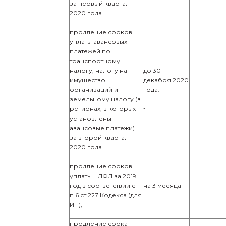
за первый квартал
2020 года
продление сроков
уплаты авансовых
платежей по
транспортному
налогу, налогу на
до 30
имущество
декабря 2020
организаций и
года.
земельному налогу (в
-
регионах, в которых
установлены
авансовые платежи)
за второй квартал
2020 года
продление сроков
уплаты НДФЛ за 2019
год в соответствии с
на 3 месяца
п.6 ст.227 Кодекса (для
ИП);
продление срока