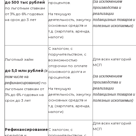
(за исключением
до 500 тыс рублей
процентов.
производства и
по льготным ставкам
от 3% до 6% годовых
На текущую
реализации
на срок до 3 лет
деятельность, закупку
подакцизных товаров и
основных средств и
полезных ископаемых)
т.д. (зарплата, аренда,
налоги)
С залогом, с
поручительством, с
Для всех категорий
Льготный займ
возможностью
МСП
отсрочки по оплате
до 5,0 млн рублей
(в
основного долга и
(за исключением
том числе на
процентов.
производства и
по
рефинансирование)
На текущую
реализации
льготным ставкам от
деятельность, закупку
3% до 6% годовых на
подакцизных товаров и
основных средств и
срок до 3 лет
полезных ископаемых)
т.д. (зарплата, аренда,
налоги)
Для всех категорий
МСП
Рефинансирование
С залогом, с
кредитов и
поручительством, с