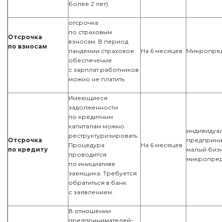
более 2 лет).
отсрочка
по страховым
Отсрочка
взносам. В период
по взносам
пандемии страховое
На 6 месяцев
Микропре
обеспечение
с зарплат работников
можно не платить.
Имеющиеся
задолженности
по кредитным
капиталам можно
индивидуа
реструктуризировать.
Отсрочка
предприни
Процедура
На 6 месяцев
по кредиту
малый биз
проводится
микропред
по инициативе
заемщика. Требуется
обратиться в банк
с заявлением.
В отношении
предпринимателей-