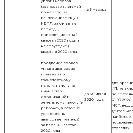
уплаты налогов
(авансовых платежей
на 3 месяца
по налогу), за
исключением НДС и
НДФЛ, за отчетные
периоды,
приходящиеся на 1
квартал 2020 года и
на полугодие (2
квартал) 2020 года;
продление сроков
уплаты авансовых
платежей по
транспортному
для органи
налогу, налогу на
ИП, не вкл
имущество
до 30 июля
по состоя
организаций и
2020 года;
01.03.2020
земельному налогу (в
МСП, веду
регионах, в которых
деятельнос
установлены
наиболее
авансовые платежи)
пострадав
за первый квартал
отраслях
2020 года