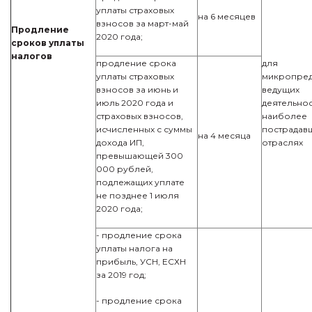
уплаты страховых
на 6 месяцев
взносов за март-май
Продление
2020 года;
сроков уплаты
налогов
продление срока
для
уплаты страховых
микропред
взносов за июнь и
ведущих
июль 2020 года и
деятельнос
страховых взносов,
наиболее
исчисленных с суммы
пострадав
на 4 месяца
дохода ИП,
отраслях
превышающей 300
000 рублей,
подлежащих уплате
не позднее 1 июля
2020 года;
- продление срока
уплаты налога на
прибыль, УСН, ЕСХН
за 2019 год;
- продление срока