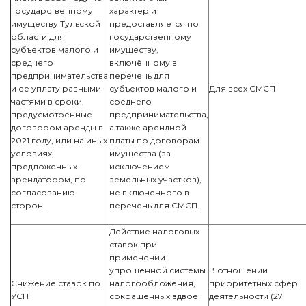
государственному
характер и
имуществу Тульской
предоставляется по
области для
государственному
субъектов малого и
имуществу,
среднего
включённому в
предпринимательства
перечень для
и ее уплату равными
субъектов малого и
Для всех СМСП
частями в сроки,
среднего
предусмотренные
предпринимательства,
договором аренды в
а также арендной
2021 году, или на иных
платы по договорам
условиях,
имущества (за
предложенных
исключением
арендатором, по
земельных участков),
согласованию
не включенного в
сторон.
перечень для СМСП.
Действие налоговых
ставок при
применении
упрощенной системы
В отношении
Снижение ставок по
налогообложения,
приоритетных сфер
УСН
сокращенных вдвое
деятельности (27