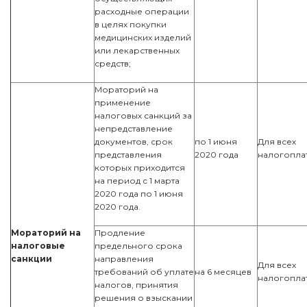
расходные операции
в целях покупки
медицинских изделий
или лекарственных
средств;
Мораторий на
применение
налоговых санкций за
непредставление
документов, срок
по 1 июня
Для всех
представления
2020 года
налогопла
которых приходится
на период с 1 марта
2020 года по 1 июня
2020 года.
Мораторий на
Продление
налоговые
предельного срока
санкции
направления
Для всех
требований об уплате
на 6 месяцев
налогопла
налогов, принятия
решения о взыскании