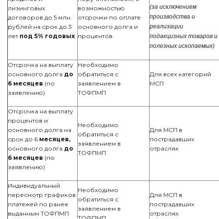
(за исключением
лизинговых
возможностью
производства и
договоров до 5 млн.
отсрочки по оплате
рублей на срок до 3
основного долга и
реализации
лет
под 5% годовых
процентов.
подакцизных товаров и
полезных ископаемых)
Отсрочка на выплату
Необходимо
основного долга
до
обратиться с
Для всех категорий
6 месяцев
(по
заявлением в
МСП
заявлению)
ТОФПМП
Отсрочка на выплату
процентов и
Необходимо
основного долга на
Для МСП в
обратиться с
срок до 6
месяцев,
пострадавших
заявлением в
основного долга
до
отраслях
ТОФПМП
6 месяцев
(по
заявлению)
Индивидуальный
Необходимо
пересмотр графиков
Для МСП в
обратиться с
платежей по ранее
пострадавших
заявлением в
выданным ТОФПМП
отраслях
ТОФПМП