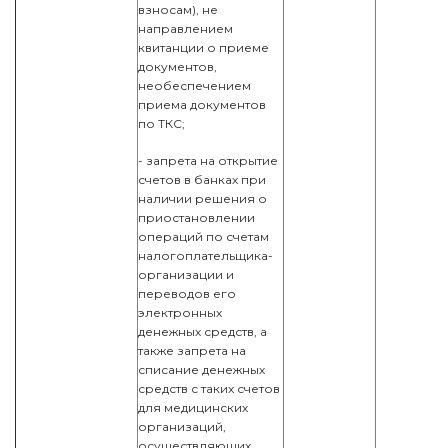
взносам), не
направлением
квитанции о приеме
документов,
необеспечением
приема документов
по ТКС;
- запрета на открытие
счетов в банках при
наличии решения о
приостановлении
операций по счетам
налогоплательщика-
организации и
переводов его
электронных
денежных средств, а
также запрета на
списание денежных
средств с таких счетов
для медицинских
организаций,
осуществляющих