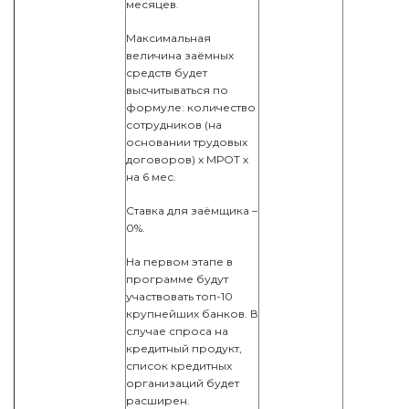
месяцев.
Максимальная
величина заёмных
средств будет
высчитываться по
формуле: количество
сотрудников (на
основании трудовых
договоров) х МРОТ х
на 6 мес.
Ставка для заёмщика –
0%.
На первом этапе в
программе будут
участвовать топ-10
крупнейших банков. В
случае спроса на
кредитный продукт,
список кредитных
организаций будет
расширен.