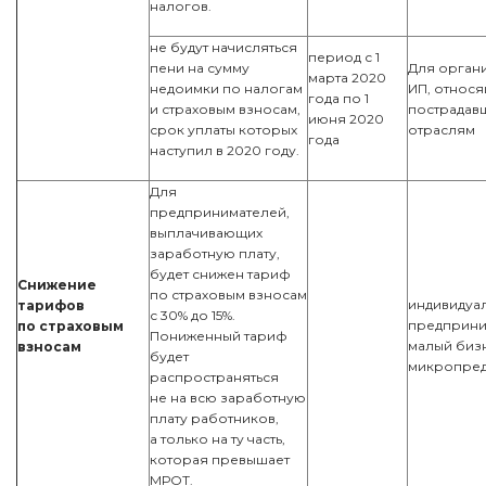
налогов.
не будут начисляться
период с 1
пени на сумму
Для орган
марта 2020
недоимки по налогам
ИП, относя
года по 1
и страховым взносам,
пострадав
июня 2020
срок уплаты которых
отраслям
года
наступил в 2020 году.
Для
предпринимателей,
выплачивающих
заработную плату,
будет снижен тариф
Снижение
по страховым взносам
индивидуа
тарифов
с 30% до 15%.
предприни
по страховым
Пониженный тариф
малый биз
взносам
будет
микропред
распространяться
не на всю заработную
плату работников,
а только на ту часть,
которая превышает
МРОТ.