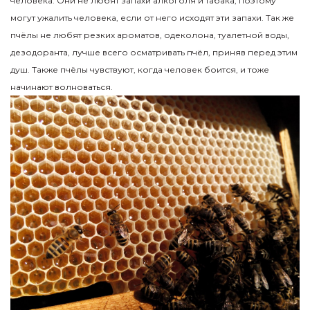
человека. Они не любят запахи алкоголя и табака, поэтому
могут ужалить человека, если от него исходят эти запахи. Так же
пчёлы не любят резких ароматов, одеколона, туалетной воды,
дезодоранта, лучше всего осматривать пчёл, приняв перед этим
душ. Также пчёлы чувствуют, когда человек боится, и тоже
начинают волноваться.