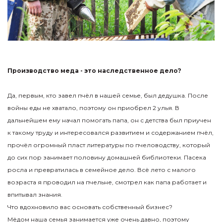
Производство меда - это наследственное дело?
Да, первым, кто завел пчёл в нашей семье, был дедушка. После
войны еды не хватало, поэтому он приобрел 2 улья. В
дальнейшем ему начал помогать папа, он с детства был приучен
к такому труду и интересовался развитием и содержанием пчёл,
прочёл огромный пласт литературы по пчеловодству, который
до сих пор занимает половину домашней библиотеки. Пасека
росла и превратилась в семейное дело. Всё лето с малого
возраста я проводил на пчельне, смотрел как папа работает и
впитывал знания.
Что вдохновило вас основать собственный бизнес?
Мёдом наша семья занимается уже очень давно, поэтому