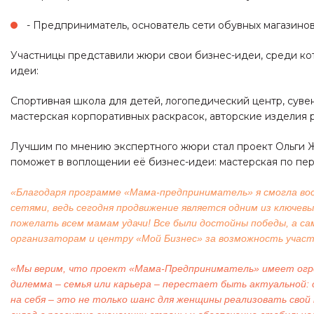
- Предприниматель, основатель сети обувных магазино
Участницы представили жюри свои бизнес-идеи, среди кот
идеи:
Спортивная школа для детей, логопедический центр, суве
мастерская корпоративных раскрасок, авторские изделия 
Лучшим по мнению экспертного жюри стал проект Ольги Жу
поможет в воплощении её бизнес-идеи: мастерская по пе
«Благодаря программе «Мама-предприниматель» я смогла вос
сетями, ведь сегодня продвижение является одним из ключев
пожелать всем мамам удачи! Все были достойны победы, а с
организаторам и центру «Мой Бизнес» за возможность участи
«Мы верим, что проект «Мама-Предприниматель» имеет огро
дилемма – семья или карьера – перестает быть актуальной: 
на себя – это не только шанс для женщины реализовать сво