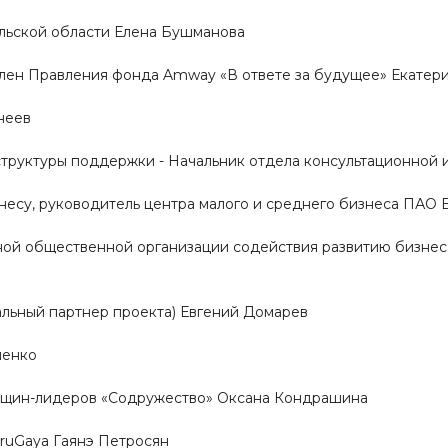
ульской области Елена Бушманова
Член Правления фонда Amway «В ответе за будущее» Екатер
неев
структуры поддержки - Начальник отдела консультационно
несу, руководитель центра малого и среднего бизнеса ПАО 
ьной общественной организации содействия развитию бизне
альный партнер проекта) Евгений Домарев
шенко
нщин-лидеров «Содружество» Оксана Кондрашина
DruGaya Гаянэ Петросян