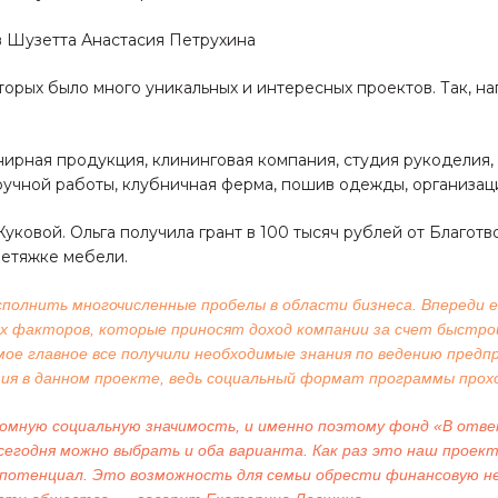
в Шузетта Анастасия Петрухина
орых было много уникальных и интересных проектов. Так, н
нирная продукция, клининговая компания, студия рукоделия,
ручной работы, клубничная ферма, пошив одежды, организаци
ковой. Ольга получила грант в 100 тысяч рублей от Благот
ретяжке мебели.
полнить многочисленные пробелы в области бизнеса. Впереди 
ых факторов, которые приносят доход компании за счет быстрой
амое главное все получили необходимые знания по ведению пре
я в данном проекте, ведь социальный формат программы проход
мную социальную значимость, и именно поэтому фонд «В ответ
сегодня можно выбрать и оба варианта. Как раз это наш проек
й потенциал. Это возможность для семьи обрести финансовую н