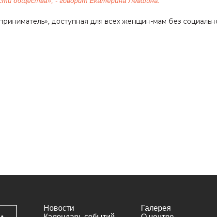
ости общества», - говорит Екатерина Левшина.
приниматель», доступная для всех женщин-мам без социальн
Новости
Галерея
Календарь событий
О центре