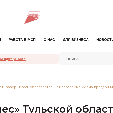
П
РАБОТА В МСП
О НАС
ДЛЯ БИЗНЕСА
НОВОСТ
ссенджере MAX
ласти завершилась образовательная программа «Мама-предприн
нес» Тульской облас