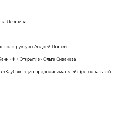
ина Лёвшина
й инфраструктуры Андрей Пышкин
Банк «ФК Открытие» Ольга Сивачева
са «Клуб женщин-предпринимателей» (региональный