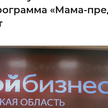
рограмма «Мама-пр
т