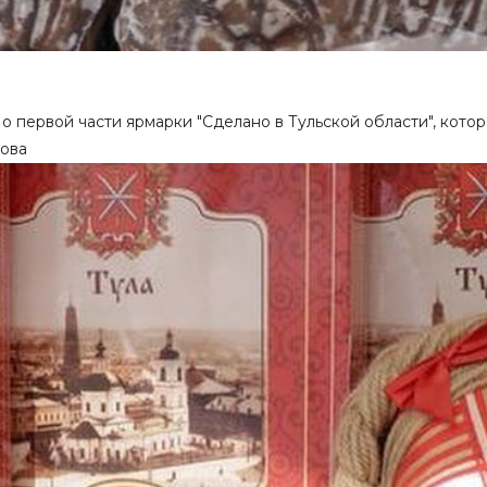
о первой части ярмарки "Сделано в Тульской области", кото
сова