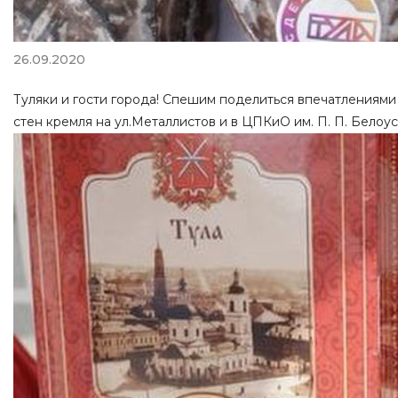
26.09.2020
Туляки и гости города! Спешим поделиться впечатлениями 
стен кремля на ул.Металлистов и в ЦПКиО им. П. П. Белоу