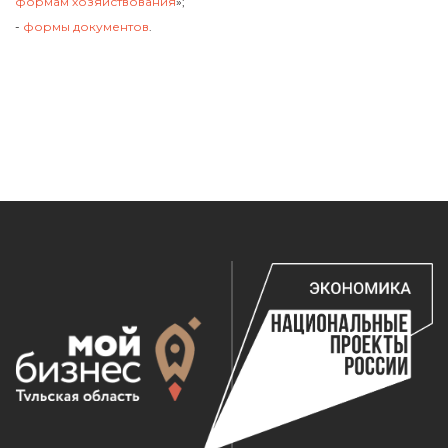
формам хозяйствования
»;
-
формы документов
.