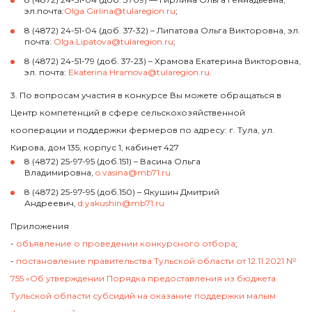
эл.почта:
Olga.Girlina@tularegion.ru
;
8 (4872) 24-51-04 (доб. 37-32) – Липатова Ольга Викторовна, эл.
почта:
Olga.Lipatova@tularegion.ru
;
8 (4872) 24-51-79 (доб. 37-23) – Храмова Екатерина Викторовна,
эл. почта:
Ekaterina.Hramova@tularegion.ru
.
3. По вопросам участия в конкурсе Вы можете обращаться в
Центр компетенций в сфере сельскохозяйственной
кооперации и поддержки фермеров по адресу: г. Тула, ул.
Кирова, дом 135, корпус 1, кабинет 427
8 (4872) 25-97-95 (доб.151) – Васина Ольга
Владимировна,
o.vasina@mb71.ru
8 (4872) 25-97-95 (доб.150) – Якушин Дмитрий
Андреевич,
d.yakushin@mb71.ru
Приложения
-
объявление о проведении конкурсного отбора
;
-
постановление правительства Тульской области от 12.11.2021 №
755 «Об утверждении Порядка предоставления из бюджета
Тульской области субсидий на оказание поддержки малым