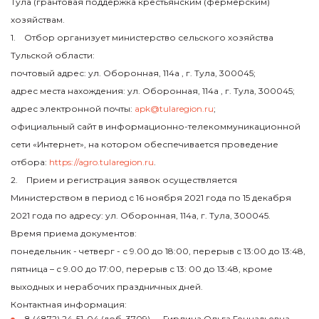
Тула (грантовая поддержка крестьянским (фермерским)
хозяйствам.
1. Отбор организует министерство сельского хозяйства
Тульской области:
почтовый адрес: ул. Оборонная, 114а , г. Тула, 300045;
адрес места нахождения: ул. Оборонная, 114а , г. Тула, 300045;
адрес электронной почты:
apk@tularegion.ru
;
официальный сайт в информационно-телекоммуникационной
сети «Интернет», на котором обеспечивается проведение
отбора:
https://agro.tularegion.ru
.
2. Прием и регистрация заявок осуществляется
Министерством в период с 16 ноября 2021 года по 15 декабря
2021 года по адресу: ул. Оборонная, 114а, г. Тула, 300045.
Время приема документов:
понедельник - четверг - с 9.00 до 18:00, перерыв с 13:00 до 13:48,
пятница – с 9.00 до 17:00, перерыв с 13: 00 до 13:48, кроме
выходных и нерабочих праздничных дней.
Контактная информация:
8 (4872) 24-51-04 (доб. 3709) — Гирлина Ольга Геннадьевна,